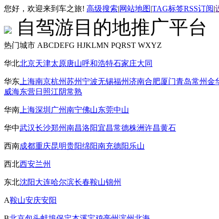
您好，欢迎来到车之旅!
高级搜索
|
网站地图
|
TAG标签
RSS订阅
|
自驾游目的地推广平台
热门城市
ABCDEFG
HJKLMN
PQRST
WXYZ
华北
北京
天津
太原
唐山
呼和浩特
石家庄
大同
华东
上海
南京
杭州
苏州
宁波
无锡
福州
济南
合肥
厦门
青岛
常州
金
威海
东营
日照
江阴
常熟
华南
上海
深圳
广州
南宁
佛山
东莞
中山
华中
武汉
长沙
郑州
南昌
洛阳
宜昌
常德
株洲
许昌
黄石
西南
成都
重庆
昆明
贵阳
绵阳
南充
德阳
乐山
西北
西安
兰州
东北
沈阳
大连
哈尔滨
长春
鞍山
锦州
A
鞍山
安庆
安阳
B
北京
包头
蚌埠
保定
本溪
宝鸡
亳州
滨州
北海