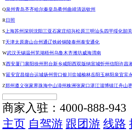
Q
泉州
青岛
齐齐哈尔
秦皇岛
衢州
曲靖
清远
钦州
R
日照
S
上海
苏州
深圳
沈阳
三亚
石家庄
绍兴
松原
三明
汕头
四平
绥化
韶
T
天津
太原
唐山
台州
通辽
铁岭
铜陵
泰州
泰安
通化
W
武汉
无锡
温州
芜湖
梧州
乌鲁木齐
潍坊
威海
渭南
X
西安
厦门
襄阳
徐州
邢台
新乡
咸阳
西双版纳
宣城
忻州
信阳
许昌
Y
延安
宜昌
烟台
运城
扬州
营口
银川
盐城
榆林
岳阳
玉林
阳泉
宜宾
Z
郑州
遵义
张家界
珠海
中山
漳州
株洲
张家口
湛江
淄博
镇江
舟山
商家入驻：
4000-888-943
主页
自驾游
跟团游
线路