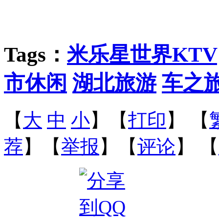
Tags：
米乐星世界KTV
市休闲
湖北旅游
车之
【
大
中
小
】【
打印
】
【
荐
】【
举报
】【
评论
】 【