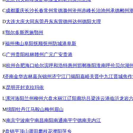
C
成都
重庆
长沙
长春
常州
常德
滁州
沧州
赤峰
长治
池州
承德
郴州
D
大连
大庆
大同
东莞
丹东
东营
德州
达州
德阳
大理
E
鄂尔多斯
恩施
鄂州
F
福州
佛山
阜阳
抚顺
抚州
防城港
阜新
G
广州
贵阳
桂林
赣州
广元
广安
贵港
H
杭州
合肥
海口
哈尔滨
呼和浩特
惠州
邯郸
衡阳
淮南
呼伦贝尔
湖
J
济南
金华
吉林
嘉兴
锦州
济宁
江门
揭阳
嘉峪关
晋中
九江
晋城
焦作
K
昆明
开封
克拉玛依
L
漯河
洛阳
兰州
柳州
六盘水
丽江
辽阳
廊坊
吕梁
连云港
临沂
龙岩
M
绵阳
牡丹江
马鞍山
梅州
眉山
N
南京
宁波
南宁
南昌
南阳
南通
南平
宁德
南充
内江
P
盘锦
平顶山
莆田
攀枝花
濮阳
萍乡