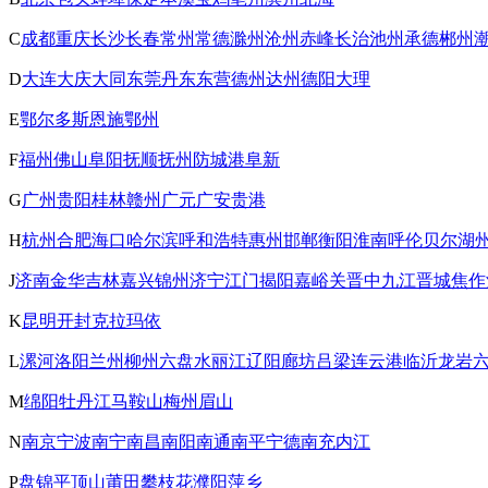
C
成都
重庆
长沙
长春
常州
常德
滁州
沧州
赤峰
长治
池州
承德
郴州
D
大连
大庆
大同
东莞
丹东
东营
德州
达州
德阳
大理
E
鄂尔多斯
恩施
鄂州
F
福州
佛山
阜阳
抚顺
抚州
防城港
阜新
G
广州
贵阳
桂林
赣州
广元
广安
贵港
H
杭州
合肥
海口
哈尔滨
呼和浩特
惠州
邯郸
衡阳
淮南
呼伦贝尔
湖
J
济南
金华
吉林
嘉兴
锦州
济宁
江门
揭阳
嘉峪关
晋中
九江
晋城
焦作
K
昆明
开封
克拉玛依
L
漯河
洛阳
兰州
柳州
六盘水
丽江
辽阳
廊坊
吕梁
连云港
临沂
龙岩
M
绵阳
牡丹江
马鞍山
梅州
眉山
N
南京
宁波
南宁
南昌
南阳
南通
南平
宁德
南充
内江
P
盘锦
平顶山
莆田
攀枝花
濮阳
萍乡