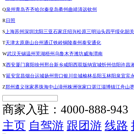
Q
泉州
青岛
齐齐哈尔
秦皇岛
衢州
曲靖
清远
钦州
R
日照
S
上海
苏州
深圳
沈阳
三亚
石家庄
绍兴
松原
三明
汕头
四平
绥化
韶
T
天津
太原
唐山
台州
通辽
铁岭
铜陵
泰州
泰安
通化
W
武汉
无锡
温州
芜湖
梧州
乌鲁木齐
潍坊
威海
渭南
X
西安
厦门
襄阳
徐州
邢台
新乡
咸阳
西双版纳
宣城
忻州
信阳
许昌
Y
延安
宜昌
烟台
运城
扬州
营口
银川
盐城
榆林
岳阳
玉林
阳泉
宜宾
Z
郑州
遵义
张家界
珠海
中山
漳州
株洲
张家口
湛江
淄博
镇江
舟山
商家入驻：
4000-888-943
主页
自驾游
跟团游
线路