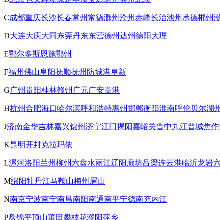
C
成都
重庆
长沙
长春
常州
常德
滁州
沧州
赤峰
长治
池州
承德
郴州
D
大连
大庆
大同
东莞
丹东
东营
德州
达州
德阳
大理
E
鄂尔多斯
恩施
鄂州
F
福州
佛山
阜阳
抚顺
抚州
防城港
阜新
G
广州
贵阳
桂林
赣州
广元
广安
贵港
H
杭州
合肥
海口
哈尔滨
呼和浩特
惠州
邯郸
衡阳
淮南
呼伦贝尔
湖
J
济南
金华
吉林
嘉兴
锦州
济宁
江门
揭阳
嘉峪关
晋中
九江
晋城
焦作
K
昆明
开封
克拉玛依
L
漯河
洛阳
兰州
柳州
六盘水
丽江
辽阳
廊坊
吕梁
连云港
临沂
龙岩
M
绵阳
牡丹江
马鞍山
梅州
眉山
N
南京
宁波
南宁
南昌
南阳
南通
南平
宁德
南充
内江
P
盘锦
平顶山
莆田
攀枝花
濮阳
萍乡