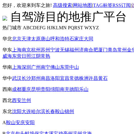
您好，欢迎来到车之旅!
高级搜索
|
网站地图
|
TAG标签
RSS订阅
|
自驾游目的地推广平台
热门城市
ABCDEFG
HJKLMN
PQRST
WXYZ
华北
北京
天津
太原
唐山
呼和浩特
石家庄
大同
华东
上海
南京
杭州
苏州
宁波
无锡
福州
济南
合肥
厦门
青岛
常州
金
威海
东营
日照
江阴
常熟
华南
上海
深圳
广州
南宁
佛山
东莞
中山
华中
武汉
长沙
郑州
南昌
洛阳
宜昌
常德
株洲
许昌
黄石
西南
成都
重庆
昆明
贵阳
绵阳
南充
德阳
乐山
西北
西安
兰州
东北
沈阳
大连
哈尔滨
长春
鞍山
锦州
A
鞍山
安庆
安阳
B
北京
包头
蚌埠
保定
本溪
宝鸡
亳州
滨州
北海