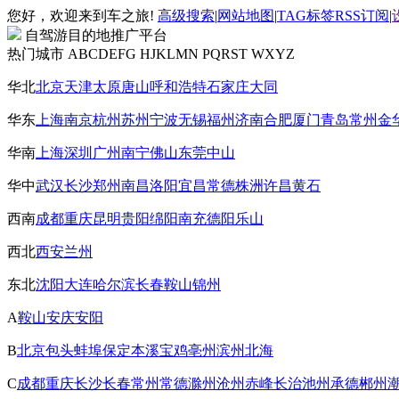
您好，欢迎来到车之旅!
高级搜索
|
网站地图
|
TAG标签
RSS订阅
|
自驾游目的地推广平台
热门城市
ABCDEFG
HJKLMN
PQRST
WXYZ
华北
北京
天津
太原
唐山
呼和浩特
石家庄
大同
华东
上海
南京
杭州
苏州
宁波
无锡
福州
济南
合肥
厦门
青岛
常州
金
华南
上海
深圳
广州
南宁
佛山
东莞
中山
华中
武汉
长沙
郑州
南昌
洛阳
宜昌
常德
株洲
许昌
黄石
西南
成都
重庆
昆明
贵阳
绵阳
南充
德阳
乐山
西北
西安
兰州
东北
沈阳
大连
哈尔滨
长春
鞍山
锦州
A
鞍山
安庆
安阳
B
北京
包头
蚌埠
保定
本溪
宝鸡
亳州
滨州
北海
C
成都
重庆
长沙
长春
常州
常德
滁州
沧州
赤峰
长治
池州
承德
郴州