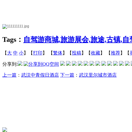
Tags：
自驾游商城,旅游展会,旅途,古镇,
【
大
中
小
】【
打印
】
【
繁体
】【
投稿
】【
收藏
】 【
推荐
】【
分享到:
上一篇
：
武汉中青假日酒店
下一篇
：
武汉里尔城市酒店