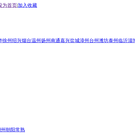
设为首页
|
加入收藏
华
徐州
绍兴
烟台
温州
扬州
南通
嘉兴
盐城
漳州
台州
潍坊
泰州
临沂
淄
潮州
朝阳
常熟