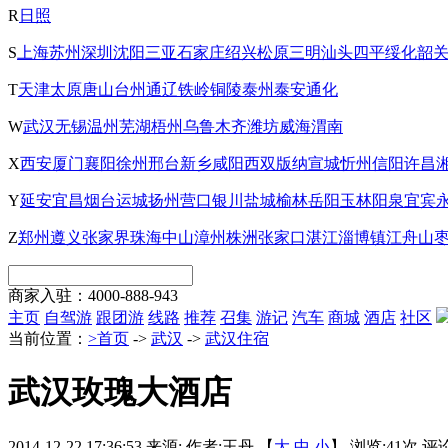
R
日照
S
上海
苏州
深圳
沈阳
三亚
石家庄
绍兴
松原
三明
汕头
四平
绥化
韶
T
天津
太原
唐山
台州
通辽
铁岭
铜陵
泰州
泰安
通化
W
武汉
无锡
温州
芜湖
梧州
乌鲁木齐
潍坊
威海
渭南
X
西安
厦门
襄阳
徐州
邢台
新乡
咸阳
西双版纳
宣城
忻州
信阳
许昌
Y
延安
宜昌
烟台
运城
扬州
营口
银川
盐城
榆林
岳阳
玉林
阳泉
宜宾
Z
郑州
遵义
张家界
珠海
中山
漳州
株洲
张家口
湛江
淄博
镇江
舟山
商家入驻：
4000-888-943
主页
自驾游
跟团游
线路
推荐
召集
游记
汽车
商城
酒店
社区
当前位置：
>首页
->
武汉
->
武汉住宿
武汉玫瑰大酒店
2014-12-22 17:36:53
来源:
作者:王丹 【
大
中
小
】 浏览:
41
次 评论