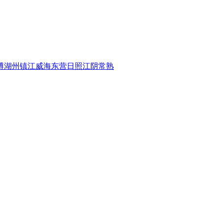
博
湖州
镇江
威海
东营
日照
江阴
常熟