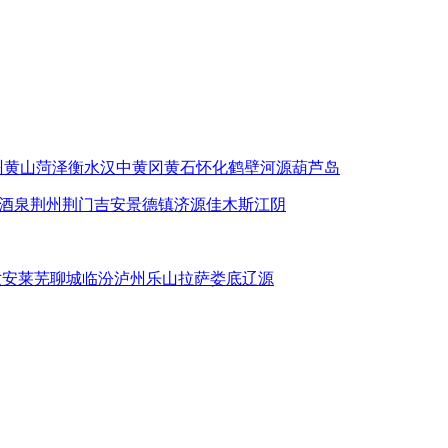
州
黄山
菏泽
衡水
汉中
黄冈
黄石
怀化
鹤壁
河源
葫芦岛
酒泉
荆州
荆门
吉安
景德镇
济源
佳木斯
江阴
六安
莱芜
聊城
临汾
泸州
乐山
拉萨
娄底
辽源