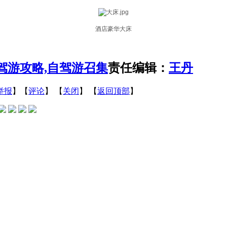
酒店豪华大床
自驾游攻略,自驾游召集
责任编辑：
王丹
举报
】【
评论
】 【
关闭
】 【
返回顶部
】