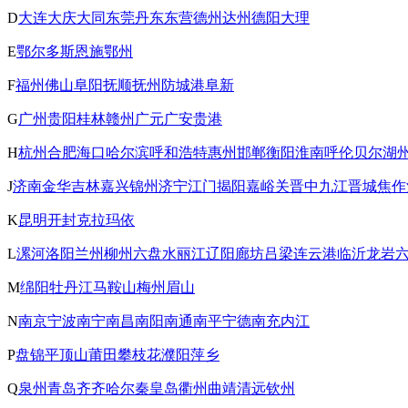
D
大连
大庆
大同
东莞
丹东
东营
德州
达州
德阳
大理
E
鄂尔多斯
恩施
鄂州
F
福州
佛山
阜阳
抚顺
抚州
防城港
阜新
G
广州
贵阳
桂林
赣州
广元
广安
贵港
H
杭州
合肥
海口
哈尔滨
呼和浩特
惠州
邯郸
衡阳
淮南
呼伦贝尔
湖
J
济南
金华
吉林
嘉兴
锦州
济宁
江门
揭阳
嘉峪关
晋中
九江
晋城
焦作
K
昆明
开封
克拉玛依
L
漯河
洛阳
兰州
柳州
六盘水
丽江
辽阳
廊坊
吕梁
连云港
临沂
龙岩
M
绵阳
牡丹江
马鞍山
梅州
眉山
N
南京
宁波
南宁
南昌
南阳
南通
南平
宁德
南充
内江
P
盘锦
平顶山
莆田
攀枝花
濮阳
萍乡
Q
泉州
青岛
齐齐哈尔
秦皇岛
衢州
曲靖
清远
钦州