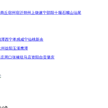
关
商丘
宿州
宿迁
朔州
上饶
遂宁
邵阳
十堰
石嘴山
汕尾
湘潭
西宁
孝感
咸宁
仙桃
新余
永州
益阳
玉溪
鹰潭
枣庄
周口
张掖
驻马店
资阳
自贡
肇庆
:
0
条