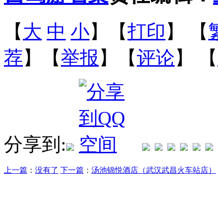
【
大
中
小
】【
打印
】
【
荐
】【
举报
】【
评论
】 【
分享到:
上一篇
：
没有了
下一篇
：
汤池锦悦酒店（武汉武昌火车站店）