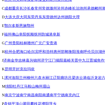
C
成都
重庆
长沙
长春
常州
常德
滁州
沧州
赤峰
长治
池州
承德
郴州
D
大连
大庆
大同
东莞
丹东
东营
德州
达州
德阳
大理
E
鄂尔多斯
恩施
鄂州
F
福州
佛山
阜阳
抚顺
抚州
防城港
阜新
G
广州
贵阳
桂林
赣州
广元
广安
贵港
H
杭州
合肥
海口
哈尔滨
呼和浩特
惠州
邯郸
衡阳
淮南
呼伦贝尔
湖
J
济南
金华
吉林
嘉兴
锦州
济宁
江门
揭阳
嘉峪关
晋中
九江
晋城
焦作
K
昆明
开封
克拉玛依
L
漯河
洛阳
兰州
柳州
六盘水
丽江
辽阳
廊坊
吕梁
连云港
临沂
龙岩
M
绵阳
牡丹江
马鞍山
梅州
眉山
N
南京
宁波
南宁
南昌
南阳
南通
南平
宁德
南充
内江
P
盘锦
平顶山
莆田
攀枝花
濮阳
萍乡