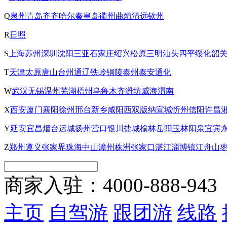
Q
泉州
青岛
齐齐哈尔
秦皇岛
衢州
曲靖
清远
钦州
R
日照
S
上海
苏州
深圳
沈阳
三亚
石家庄
绍兴
松原
三明
汕头
四平
绥化
韶
T
天津
太原
唐山
台州
通辽
铁岭
铜陵
泰州
泰安
通化
W
武汉
无锡
温州
芜湖
梧州
乌鲁木齐
潍坊
威海
渭南
X
西安
厦门
襄阳
徐州
邢台
新乡
咸阳
西双版纳
宣城
忻州
信阳
许昌
Y
延安
宜昌
烟台
运城
扬州
营口
银川
盐城
榆林
岳阳
玉林
阳泉
宜宾
Z
郑州
遵义
张家界
珠海
中山
漳州
株洲
张家口
湛江
淄博
镇江
舟山
商家入驻：
4000-888-943
主页
自驾游
跟团游
线路