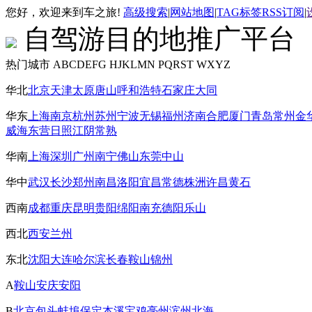
您好，欢迎来到车之旅!
高级搜索
|
网站地图
|
TAG标签
RSS订阅
|
自驾游目的地推广平台
热门城市
ABCDEFG
HJKLMN
PQRST
WXYZ
华北
北京
天津
太原
唐山
呼和浩特
石家庄
大同
华东
上海
南京
杭州
苏州
宁波
无锡
福州
济南
合肥
厦门
青岛
常州
金
威海
东营
日照
江阴
常熟
华南
上海
深圳
广州
南宁
佛山
东莞
中山
华中
武汉
长沙
郑州
南昌
洛阳
宜昌
常德
株洲
许昌
黄石
西南
成都
重庆
昆明
贵阳
绵阳
南充
德阳
乐山
西北
西安
兰州
东北
沈阳
大连
哈尔滨
长春
鞍山
锦州
A
鞍山
安庆
安阳
B
北京
包头
蚌埠
保定
本溪
宝鸡
亳州
滨州
北海