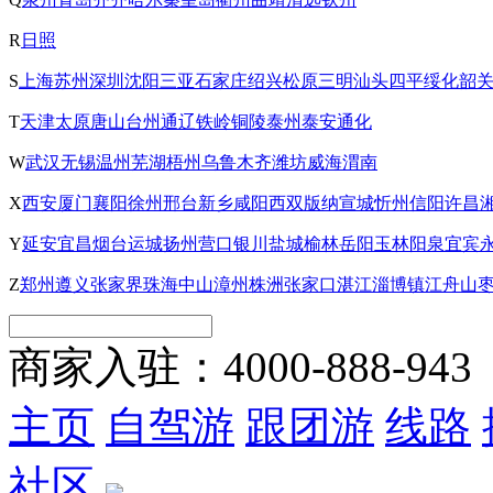
R
日照
S
上海
苏州
深圳
沈阳
三亚
石家庄
绍兴
松原
三明
汕头
四平
绥化
韶
T
天津
太原
唐山
台州
通辽
铁岭
铜陵
泰州
泰安
通化
W
武汉
无锡
温州
芜湖
梧州
乌鲁木齐
潍坊
威海
渭南
X
西安
厦门
襄阳
徐州
邢台
新乡
咸阳
西双版纳
宣城
忻州
信阳
许昌
Y
延安
宜昌
烟台
运城
扬州
营口
银川
盐城
榆林
岳阳
玉林
阳泉
宜宾
Z
郑州
遵义
张家界
珠海
中山
漳州
株洲
张家口
湛江
淄博
镇江
舟山
商家入驻：
4000-888-943
主页
自驾游
跟团游
线路
社区