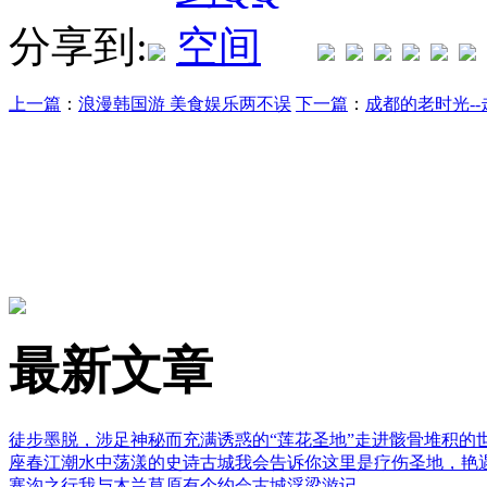
分享到:
上一篇
：
浪漫韩国游 美食娱乐两不误
下一篇
：
成都的老时光--
最新文章
徒步墨脱，涉足神秘而充满诱惑的“莲花圣地”
走进骸骨堆积的
座春江潮水中荡漾的史诗古城
我会告诉你这里是疗伤圣地，艳
寨沟之行
我与木兰草原有个约会
古城浮梁游记