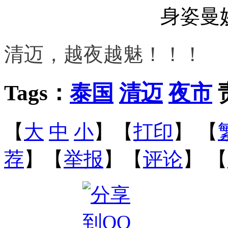
身姿曼
清迈，越夜越魅！！！
Tags：
泰国
清迈
夜市
【
大
中
小
】【
打印
】
【
荐
】【
举报
】【
评论
】 【