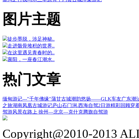
图片主题
徒步墨脱，涉足神秘..
走进骸骨堆积的世界..
在这里遇见青春时的..
襄阳，一座春江潮水..
热门文章
缅甸游记---"千年佛缘"蒲甘古城
潮韵悠扬——GLK车友广东潮
之旅湖南凤凰古城游记
庐山石门涧.西海自驾2日游精彩回顾
穿
驾游
风景在路上 徐州—北京—克什克腾旗自驾游
Copyright@2010-2013 ALL