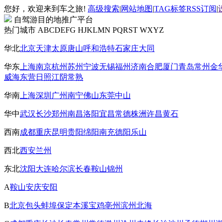
您好，欢迎来到车之旅!
高级搜索
|
网站地图
|
TAG标签
RSS订阅
|
自驾游目的地推广平台
热门城市
ABCDEFG
HJKLMN
PQRST
WXYZ
华北
北京
天津
太原
唐山
呼和浩特
石家庄
大同
华东
上海
南京
杭州
苏州
宁波
无锡
福州
济南
合肥
厦门
青岛
常州
金
威海
东营
日照
江阴
常熟
华南
上海
深圳
广州
南宁
佛山
东莞
中山
华中
武汉
长沙
郑州
南昌
洛阳
宜昌
常德
株洲
许昌
黄石
西南
成都
重庆
昆明
贵阳
绵阳
南充
德阳
乐山
西北
西安
兰州
东北
沈阳
大连
哈尔滨
长春
鞍山
锦州
A
鞍山
安庆
安阳
B
北京
包头
蚌埠
保定
本溪
宝鸡
亳州
滨州
北海