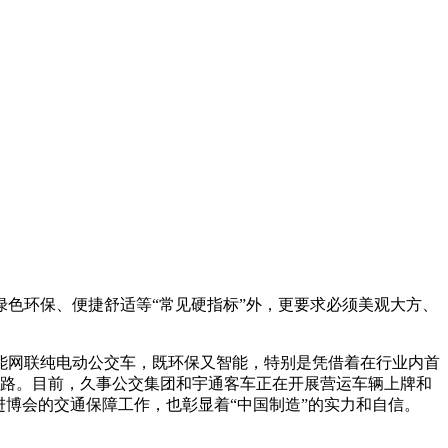
色环保、便捷舒适等“常见硬指标”外，更要求必须美观大方、
能网联纯电动公交车，既环保又智能，特别是凭借着在行业内首
线路。目前，久事公交集团和宇通客车正在开展营运车辆上牌和
博会的交通保障工作，也彰显着“中国制造”的实力和自信。