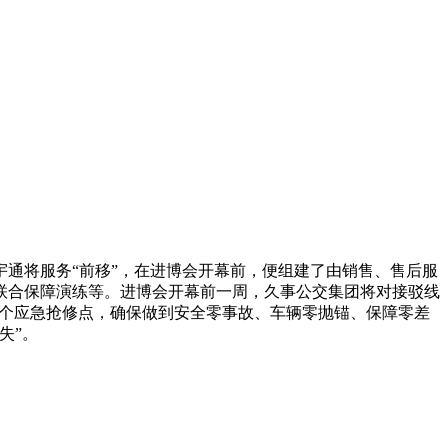
宇通将服务“前移”，在进博会开幕前，便组建了由销售、售后服
联合保障演练等。进博会开幕前一周，久事公交集团将对接驳线
4个应急抢修点，确保做到安全零事故、车辆零抛锚、保障零差
失”。