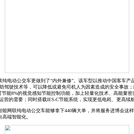
联纯电动公交车更做到了“内外兼修”。该车型以推动中国客车产
能辅助驾驶技术等，可以降低或避免司机人为因素造成的安全事故
可节能8%的视觉感知节能控制功能，加上轻量化技术、高能量密度
天运营的需要；同时搭载IES-C节能系统，实现更低电耗、更高
能网联纯电动公交车能够拿下440辆大单，并将服务进博会这
向高端智能化。