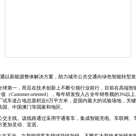
宇通以新能源整体解决方案，助力城市公共交通向绿色智能转型
球第一，而且在技术创新上不断引领行业前行，目前在高端智能
、客户价值（Customer-oriented），每年研发投入占全年销售
试车道占地总面积近6万平方米，是国内最大的试验场地，关键项
到法国、中国澳门等国家和地区。
量公交主线。该线路通过采用宇通客车，集成智能充电、车联网、
市更加灵动、宜居。
矢志不渝，在新能源客车领域持续加码，不断扩大新技术的研发投