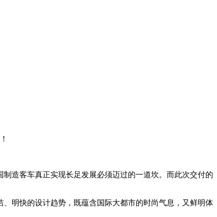
者！
国制造客车真正实现长足发展必须迈过的一道坎。而此次交付的
洁、明快的设计趋势，既蕴含国际大都市的时尚气息，又鲜明体