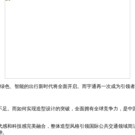
加绿色、智能的出行新时代将全面开启。而宇通再一次成为引领
不足。而如何实现造型设计的突破，全面拥有全球竞争力，是中
代感和科技感完美融合，整体造型风格引领国际公共交通领域简
神。