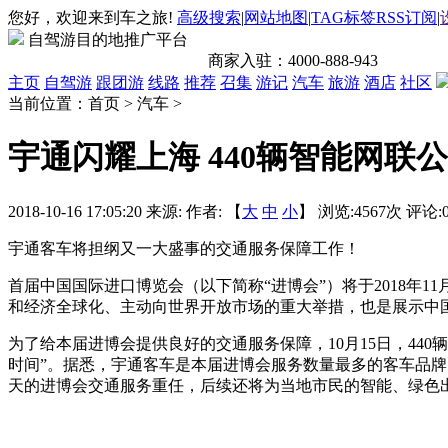
您好，欢迎来到车之旅!
高级搜索
|
网站地图
|
TAG标签
RSS订阅
|
自驾游目的地推广平台
商家入驻：
4000-888-943
主页
自驾游
跟团游
线路
推荐
召集
游记
汽车
旅游
酒店
社区
当前位置：首页 > 汽车 >
宇通闪耀上海 440辆智能网
2018-10-16 17:05:20
来源:
作者: 【
大
中
小
】 浏览:
4567
次 评论:
宇通客车将担纲又一大盛事的交通服务保障工作！
首届中国国际进口博览会（以下简称“进博会”）将于2018年
和经济全球化、主动向世界开放市场的重大举措，也是展示中
为了给本届进博会提供良好的交通服务保障，10月15日，44
时间”。据悉，宇通客车是本届进博会服务数量最多的客车品牌
天的进博会交通服务重任，后续还将为当地市民的智能、绿色