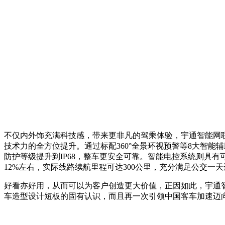
不仅内外饰充满科技感，带来更非凡的驾乘体验，宇通智能网
技术力的全方位提升。通过标配360°全景环视预警等8大智
防护等级提升到IP68，整车更安全可靠。智能电控系统则具有
12%左右，实际线路续航里程可达300公里，充分满足公交一
好看亦好用，从而可以为客户创造更大价值，正因如此，宇通智
车造型设计短板的固有认识，而且再一次引领中国客车加速迈