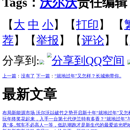
Tags：
沃尔沃
责任编辑
【
大
中
小
】【
打印
】
【
荐
】【
举报
】【
评论
】 【
分享到:
上一篇
：
没有了
下一篇
：
“就地过年”又怎样？长城炮带你..
最新文章
布局新能源市场 沃尔沃以破竹之势开启新十年
“就地过年”又怎
玩
年终奖花起来，入手一台第七代伊兰特有多香？
“就地过年”
真“多..
驾车不必高人一等，低趴潮跑才是新生代的最爱
追光吧哈