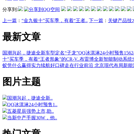
分享到:
上一篇
：
“金九银十”买车季，有着“王者..
下一篇
：
关键产品技术
最新文章
国潮兴起，捷途全新车型定名“子龙”
QQ冰淇淋24小时预售15624台！
十”买车季，有着“王者形象”的CR-V..
布雷博全新智能制动系统SE
蚁凭什么赢得实力续航好口碑
走在行业前沿 北京现代布局新能
图片主题
国潮兴起，捷途全新..
QQ冰淇淋24小时预售1..
五菱星辰强势上市,助..
当新中产手握30W，他..
热门文章