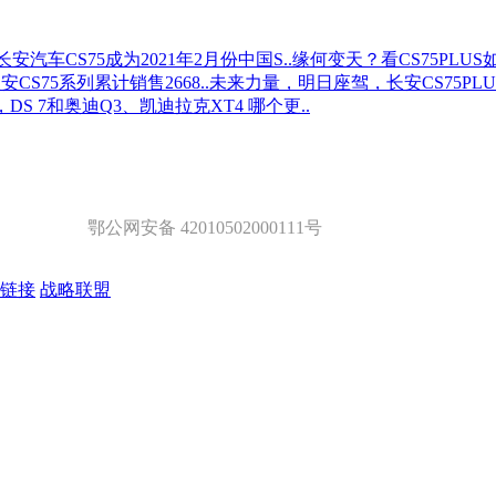
安汽车CS75成为2021年2月份中国S..
缘何变天？看CS75PLU
CS75系列累计销售2668..
未来力量，明日座驾，长安CS75PLUS
，DS 7和奥迪Q3、凯迪拉克XT4 哪个更..
鄂公网安备 42010502000111号
链接
战略联盟