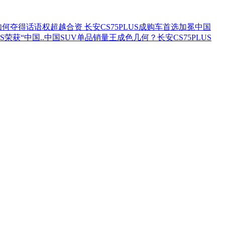
S如何夺得话语权
超越合资 长安CS75PLUS成购车首选
加冕中国
荣获“中国..
中国SUV单品销量王成色几何？长安CS75PLUS