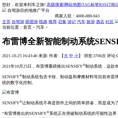
您好，欢迎来到车之旅!
高级搜索
|
网站地图
|
TAG标签
RSS订阅
|
自驾游目的地推广平台
商家入驻：
4000-888-943
主页
自驾游
跟团游
线路
推荐
召集
游记
汽车
旅游
酒店
社区
当前位置：首页 > 汽车 >
布雷博全新智能制动系统SENS
2021-10-25 16:43:46
来源:
作者: 【
大
中
小
】 浏览:
3706
次 评论:
®
2021年10月25日，布雷博重磅推出SENSIFY
制动系统，这款
®
SENSIFY
制动系统包含卡钳、制动盘和摩擦材料等目前布雷
统的数字化控制。
®
SENSIFY
让制动系统不再是部件之间的简单拼凑，而是成为
®
“布雷博推出的SENSIFY
系统正在突破制动系统的可能性边界，