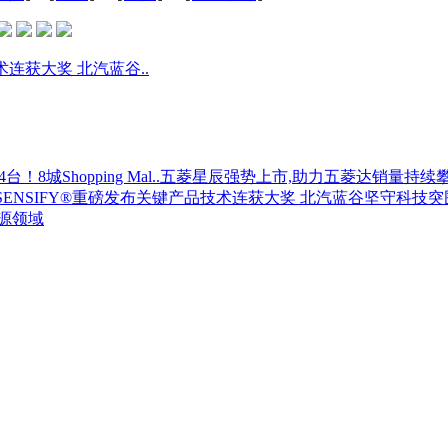
连获大奖 北汽蓝谷..
8城Shopping Mal..
五菱星辰强势上市,助力五菱达销量持续攀
NSIFY®重磅发布
关键产品技术连获大奖 北汽蓝谷坚守科技突围
源领域