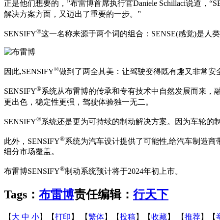
正是他们想要的，”布雷博首席执行官Daniele Schillaci说道，“SE
解决方案方面，又迈出了重要的一步。”
®
SENSIFY
这一名称来源于两个词的组合：SENSE(感觉)是人
®
因此,SENSIFY
做到了两全其美：让驾驶变得既有趣又非常安
®
SENSIFY
系统从布雷博的传承和专有技术中自然发展而来，融
更出色，稳定性更强，驾驶体验独一无二。
®
SENSIFY
系统还是更为可持续的制动解决方案。因为车轮的
®
此外，SENSIFY
系统为汽车设计提供了可能性,给汽车制造
细分市场覆盖。
®
布雷博SENSIFY
制动系统预计将于2024年初上市。
Tags：
布雷博
责任编辑：
行天下
【
大
中
小
】【
打印
】
【
繁体
】【
投稿
】【
收藏
】 【
推荐
】【