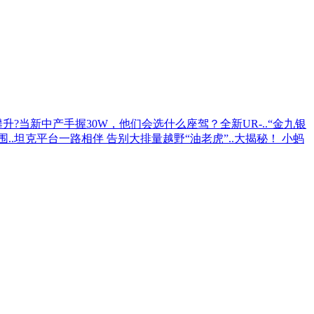
升?
当新中产手握30W，他们会选什么座驾？全新UR-..
“金九银
..
坦克平台一路相伴 告别大排量越野“油老虎”..
大揭秘！ 小蚂