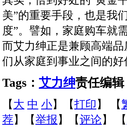
美”的重要手段，也是我
度”。譬如，家庭购车就需
而艾力绅正是兼顾高端品
们从家庭到事业之间的好
Tags：
艾力绅
责任编辑
【
大
中
小
】【
打印
】
【
荐
】【
举报
】【
评论
】 【