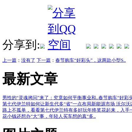
分享到:
上一篇
：
没有了
下一篇
：
春节购车“好彩头”，这两款小型S..
最新文章
男性的“灵魂拷问”来了：究竟如何平衡事业和..
春节购车“好彩
第七代伊兰特如何让新生代多“省”一点
布局新能源市场 沃尔沃
路上不孤单，看看第七代伊兰特有多好玩
年终奖花起来，入手
花小钱还想办“大”事，年轻人买车想的真“多..