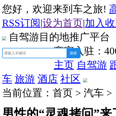
您好，欢迎来到车之旅!
RSS订阅
|
设为首页
|
加入收
自驾游目的地推广平台
商家入驻：
40
主页
自驾游
车
旅游
酒店
社区
当前位置：首页 > 汽车 >
男性的“灵魂拷问”