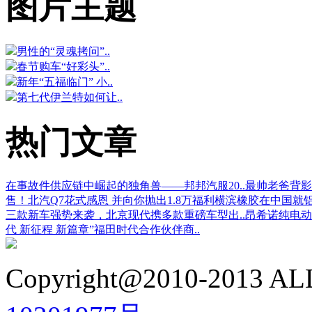
图片主题
男性的“灵魂拷问”..
春节购车“好彩头”..
新年“五福临门” 小..
第七代伊兰特如何让..
热门文章
在事故件供应链中崛起的独角兽——邦邦汽服20..
最帅老爸背影
售！
北汽Q7花式感恩 并向你抛出1.8万福利
横滨橡胶在中国就
三款新车强势来袭，北京现代携多款重磅车型出..
昂希诺纯电动
代 新征程 新篇章”福田时代合作伙伴商..
Copyright@2010-2013 ALL