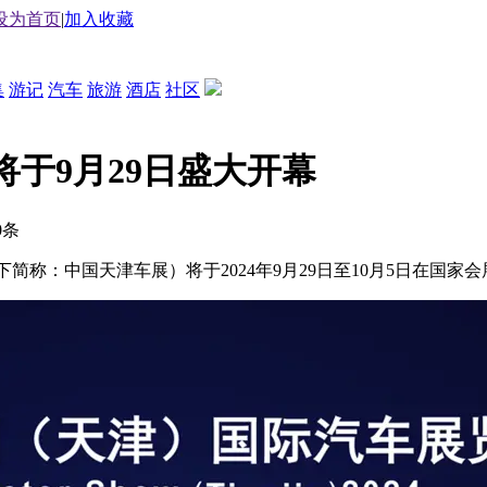
设为首页
|
加入收藏
集
游记
汽车
旅游
酒店
社区
展将于9月29日盛大开幕
0
条
下简称：中国天津车展）将于2024年9月29日至10月5日在国