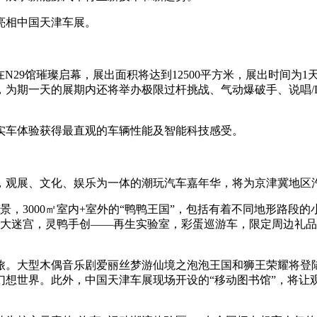
亮相中国天津车展。
10月3日，在N29馆璀璨启幕，展出面积将达到12500平方米，展出时间
为期一天的展期内还将举办极限过杆挑战、气动爆破手、说唱/D
实车体验获得最直观的车辆性能及智能科技感受。
观展、文化、娱乐为一体的潮玩汽车嘉年华，将为京津冀地区汽车
，3000㎡室内+室外的“鸭鸭王国”，包括有着不同地形路段
压大迷宫，灵鸭手创——再生实验室，彩蛋巡游车，限定周边礼
。大型木偶音乐剧爱丽丝梦游仙境之泡泡王国和狮王荣耀将登陆
幻想世界。此外，中国天津车展现场开设的“移动图书馆”，将让