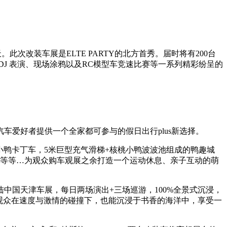
为1天。此次改装车展是ELTE PARTY的北方首秀。届时将有200台
J 表演、现场涂鸦以及RC模型车竞速比赛等一系列精彩纷呈的
爱好者提供一个全家都可参与的假日出行plus新选择。
的小鸭卡丁车，5米巨型充气滑梯+核桃小鸭波波池组成的鸭趣城
品等等…为观众购车观展之余打造一个运动休息、亲子互动的萌
中国天津车展，每日两场演出+三场巡游，100%全景式沉浸，
观众在速度与激情的碰撞下，也能沉浸于书香的海洋中，享受一