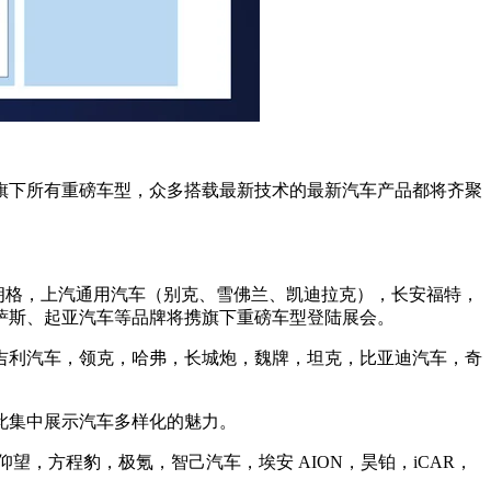
业旗下所有重磅车型，众多搭载最新技术的最新汽车产品都将齐聚
，道朗格，上汽通用汽车（别克、雪佛兰、凯迪拉克），长安福特，
萨斯、起亚汽车等品牌将携旗下重磅车型登陆展会。
吉利汽车，领克，哈弗，长城炮，魏牌，坦克，比亚迪汽车，奇
此集中展示汽车多样化的魅力。
望，方程豹，极氪，智己汽车，埃安 AION，昊铂，iCAR，