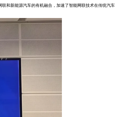
网联和新能源汽车的有机融合，加速了智能网联技术在传统汽车